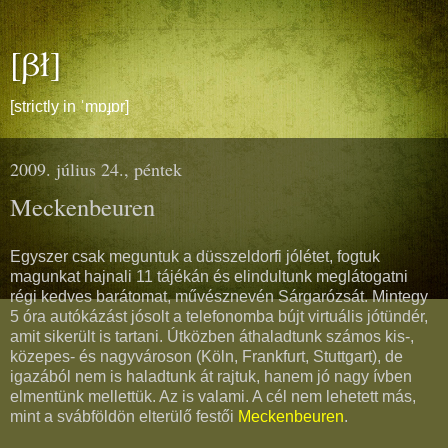
[βł]
[strictly in ˈmɒɟɒr]
2009. július 24., péntek
Meckenbeuren
Egyszer csak meguntuk a düsszeldorfi jólétet, fogtuk
magunkat hajnali 11 tájékán és elindultunk meglátogatni
régi kedves barátomat, művésznevén Sárgarózsát. Mintegy
5 óra autókázást jósolt a telefonomba bújt virtuális jótündér,
amit sikerült is tartani. Útközben áthaladtunk számos kis-,
közepes- és nagyvároson (Köln, Frankfurt, Stuttgart), de
igazából nem is haladtunk át rajtuk, hanem jó nagy ívben
elmentünk mellettük. Az is valami. A cél nem lehetett más,
mint a svábföldön elterülő festői
Meckenbeuren
.