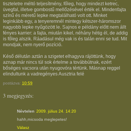
tiszteletre méltó teljesítmény, főleg, hogy mindezt ketrec,
üvegfal, illetve gombostű mellőzésével érték el. Mindenfajta
színű és méretű lepke megtalálható volt ott. Minket
leginkább egy, a tenyeremnél mintegy kétszer-háromszor
nagyobb lepke nyűgözött le. Sajnos e példány előtt nem állt
fényes karrier: a fajta, miután kikel, néhány hétig él, de addig
is főleg alszik. Ráadásul még vak is és talán enni se tud. Mit
mondjak, nem nyerő pozíció.
Késő délután aztán a szigetet elhagyva rájöttünk, hogy
aznap már nincs túl sok értelme a továbbútnak, ezért
bőséges vacsora után nyugovóra tértünk. Másnap reggel
elindultunk a vadregényes Ausztria felé
postázva:
10:59
3 megjegyzés:
Névtelen
2009. július 24. 14:20
hahh,micsoda meglepetes!
Válasz