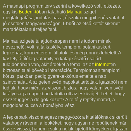
A másnapi program terv szerint a következő volt: étkezés,
egy kis
Bodeni-tó
ban található
Mainau
sziget
meglátogatása, indulás haza, éjszaka megpihenés valahol,
jó esetben Magyarországon. Ebből az első kettőt sikerült
maradéktalanul teljesíteni.
Mainau szigete tulajdonképpen nem is tudom minek
nevezhető: volt rajta kastély, templom, botanikuskert,
lepkeház, koncertterem, állatok, és még enni is lehetett. A
kastély állítólag valamilyen kalapkészítő család
tulajdonában van, akit érdekel a téma, az az
internet
en
biztosan talál bővebb információt. Templomban templomi
kórus, parkban pedig gyerekekkórus emelte a nap
színvonalát. A szigeten svéd napokat tartottak. Igazából nem
tudjuk, hogy miért, az viszont biztos, hogy valamilyen svéd
királyi sarj a napokban tartotta ott az esküvőjét. Lehet, hogy
összefüggés a dolgok között? A rejtély rejtély marad, a
megoldás kulcsa a homályba vész.
A lepkepark viszont egész meggyőző: a kitalálóknak sikerült
valahogy rávenni a lepkéket, hogy ugyan ne repüljenek már
össze-vissza, hanem csak a nekik kijelölt környéken. Igazán