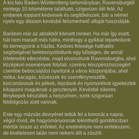
A kis falu Baden-Württemberg tartományban, Ravensburgtól
mintegy 10 kilométerre található, szigorúan dél felé. Az
emberek roppant kedvesek és segítőkészek, bár a német
nyelv egy általam kevésbé felismerhető alfaját használják.
Barátom már az ablakból kilesett minket. Ha már így esett,
hát nem maradt más hátra, minthogy a gyíkkal leparkolunk
és bemegyünk a házba. Kedves felesége hathatós
segítségével belebonyolódtunk egy bőséges, de annál
ízletesebb etkezésbe, majd elvonultunk Ravensburgba, ahol
középkori események folytak: szerény készpénzösszegért
cserébe bebocsájtást nyertünk a város központjába, ahol
móka, kacagás, bűvészek és szemfényvesztők,
korcsmárosok és pékek, leprások és nyomorékok igyekeztek
kikaparni maguknak a gesztenyét. Kevésbé sikeres
fénykepek készültek a helyszínen, ezek szigorúan
feldolgozás alatt vannak.
Este egy mázsás dinnyével tettük fel a koronát a napra,
végül rövid, de hagyományosnak tekinthető gombfociban
mértük össze az erőnket. Az eredményre nem emlékszem,
de kivételesen talán nem nekem állt a zászló.