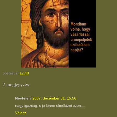
postázva:
17:49
2 megjegyzés:
Névtelen
2007. december 31. 15:56
nagy igazság, s jo lenne elmélázni ezen....
Válasz