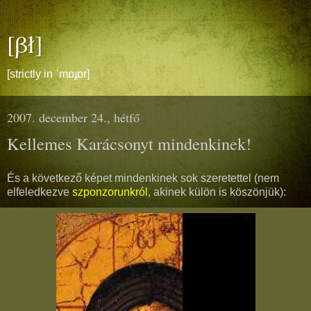
[βł]
[strictly in ˈmɒɟɒr]
2007. december 24., hétfő
Kellemes Karácsonyt mindenkinek!
És a következő képet mindenkinek sok szeretettel (nem
elfeledkezve
szponzorunkról
, akinek külön is köszönjük):