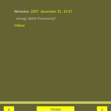
Névtelen
2007. december 31. 15:57
..amugy áldott Karácsonyt'
Válasz
‹
›
Főoldal