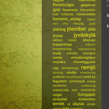
vagyok háborodva
p
finnországia
gépjármű
c
gyár
haversrác
hiánypótlás
hőmérséklet
hoki
hollandia
humoros_anyag
ingyért
írország
intró
iPod
japán
jóember
jódolog
jólét
jyväskylä
jószág
készvan
kátrány
képek
koppenhága
költözés
lengyelország
magyarország
maláj
marokkó
marrakes
media
monddmeglajos
muzsika
művelőggyünk
nemjó
nap
németország
okulás
okosság
oroszország
rend és
politikum
rencerfényező
fegyelem
sárkánygyík
sivatag
stockholm.
svédország
szabaccság
szar
szatmárcity
Szingapúr
sziget
szolgálati közlemény
termék
utazás
uk
ünnep
vista
vintage
zsinagóga