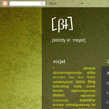
[βł]
[strictly in ˈmɒɟɒr]
vízjel
2
ablakok
7
A
abúvármegmondja
afrika
Anglia
alkoholista
alma
álom
ázsia
blog
aztabetyárját
M
bolondsäg
bulaj
búvár
domén
egészségesség
k
élelem
eljövendő
esemény
érdekesség
F
európa
ezthallgasdmeg
fel