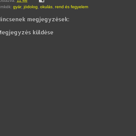
ostázva:
11:46
ímkék:
gyár
,
jódolog
,
okulás
,
rend és fegyelem
Nincsenek megjegyzések:
Megjegyzés küldése