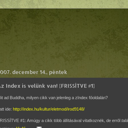
007. december 14., péntek
z Index is velünk van! [FRISSÍTVE #1]
it ad Buddha, milyen cikk van jelenleg a zIndex főoldalán?
att ide:
http://index.hu/kultur/eletmod/irod9148/
RISSÍTVE #1: Amúgy a cikk több állításával vitatkoznék, de erről
tal