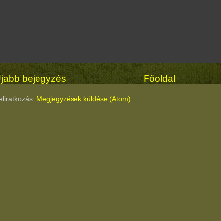
jabb bejegyzés
Főoldal
eliratkozás:
Megjegyzések küldése (Atom)