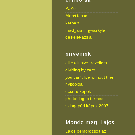
PaZo
Marci tessó
karbert
madʒars in jyväskylä
délkelet-ázsia
enyémek
all exclusive travellers
dividing by zero
you can't live without them
nyitóoldal
eccerű képek
photoblogos termés
szingapúri képek 2007
Mondd meg, Lajos!
Lajos bemördzsölt az