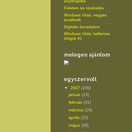
anyahajóba
Félelem és reszketés
Windows Vista: vegyes
érzelmek
Digitális forradalom
Windows Vista: kellemes
dolgok #1
melegen ajánlom
egyszervolt
▼
2007
(235)
január
(13)
február
(31)
március
(29)
április
(23)
május
(38)