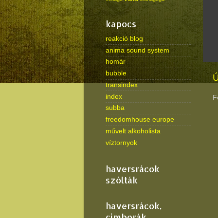
kapocs
reakció blog
anima sound system
homár
bubble
Ú
transindex
index
F
subba
freedomhouse europe
művelt alkoholista
víztornyok
haversrácok
szólták
haversrácok,
cimborák