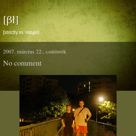
[βł]
[strictly in ˈmɒɟɒr]
2007. március 22., csütörtök
No comment