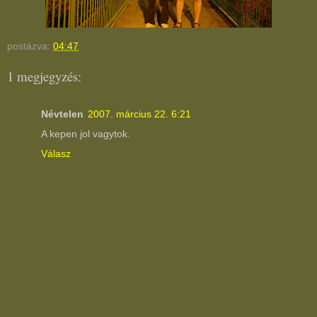
postázva:
04:47
1 megjegyzés:
Névtelen
2007. március 22. 6:21
A kepen jol vagytok.
Válasz