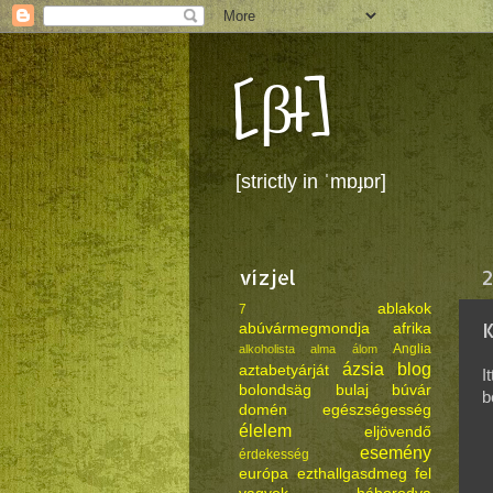
[βł]
[strictly in ˈmɒɟɒr]
vízjel
2
ablakok
7
abúvármegmondja
afrika
Anglia
alkoholista
alma
álom
ázsia
blog
aztabetyárját
I
bolondsäg
bulaj
búvár
b
domén
egészségesség
élelem
eljövendő
esemény
érdekesség
európa
ezthallgasdmeg
fel