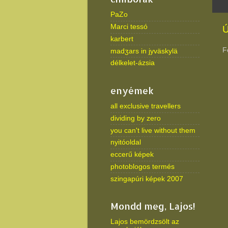
PaZo
Marci tessó
Ú
karbert
F
madʒars in jyväskylä
délkelet-ázsia
enyémek
all exclusive travellers
dividing by zero
you can't live without them
nyitóoldal
eccerű képek
photoblogos termés
szingapúri képek 2007
Mondd meg, Lajos!
Lajos bemördzsölt az