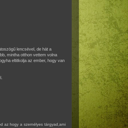
átoszögű lencsével, de hát a
óbb, mintha otthon vettem volna
ogyha eltitkolja az ember, hogy van
l.
d az hogy a személyes tárgyad,ami