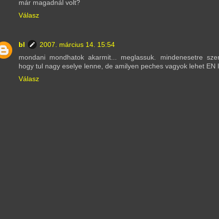
már magadnál volt?
Válasz
bl
2007. március 14. 15:54
mondani mondhatok akarmit... meglassuk. mindenesetre sz
hogy tul nagy eselye lenne, de amilyen peches vagyok lehet EN l
Válasz