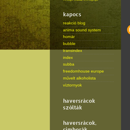
kapocs
reakció blog
anima sound system
homár
bubble
transindex
index
subba
freedomhouse europe
művelt alkoholista
víztornyok
haversrácok
szólták
haversrácok,
cimborák