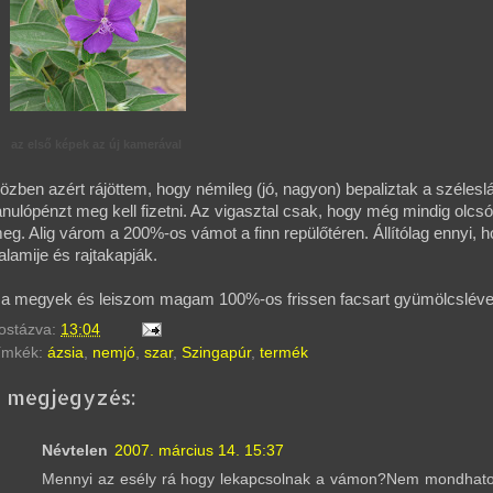
az első képek az új kamerával
özben azért rájöttem, hogy némileg (jó, nagyon) bepaliztak a szélesl
anulópénzt meg kell fizetni. Az vigasztal csak, hogy még mindig olcs
eg. Alig várom a 200%-os vámot a finn repülőtéren. Állítólag ennyi, h
alamije és rajtakapják.
a megyek és leiszom magam 100%-os frissen facsart gyümölcsléve
ostázva:
13:04
ímkék:
ázsia
,
nemjó
,
szar
,
Szingapúr
,
termék
2 megjegyzés:
Névtelen
2007. március 14. 15:37
Mennyi az esély rá hogy lekapcsolnak a vámon?Nem mondhato