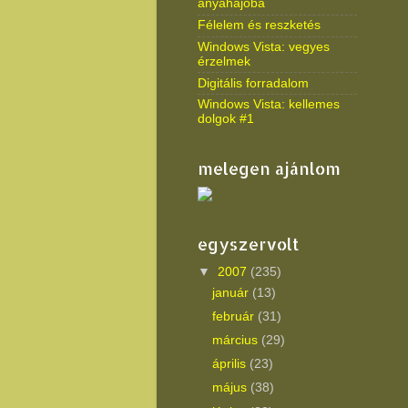
anyahajóba
Félelem és reszketés
Windows Vista: vegyes
érzelmek
Digitális forradalom
Windows Vista: kellemes
dolgok #1
melegen ajánlom
egyszervolt
▼
2007
(235)
január
(13)
február
(31)
március
(29)
április
(23)
május
(38)