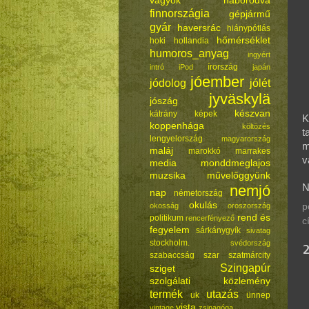
vagyok háborodva
finnországia
gépjármű
gyár
haversrác
hiánypótlás
hőmérséklet
hoki
hollandia
humoros_anyag
ingyért
írország
intró
iPod
japán
jóember
jódolog
jólét
jyväskylä
jószág
készvan
kátrány
képek
K
koppenhága
költözés
t
lengyelország
magyarország
m
maláj
marokkó
marrakes
v
media
monddmeglajos
muzsika
művelőggyünk
nemjó
N
nap
németország
okulás
okosság
oroszország
p
rend és
politikum
rencerfényező
c
fegyelem
sárkánygyík
sivatag
stockholm.
svédország
szabaccság
szar
szatmárcity
Szingapúr
sziget
szolgálati közlemény
termék
utazás
uk
ünnep
vista
vintage
zsinagóga