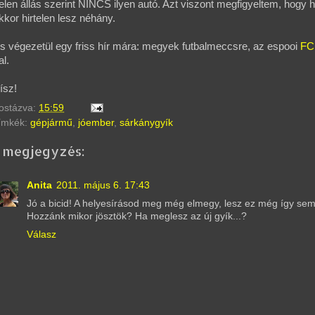
elen állás szerint NINCS ilyen autó. Azt viszont megfigyeltem, hogy h
kkor hirtelen lesz néhány.
s végezetül egy friss hír mára: megyek futbalmeccsre, az espooi
FC
al.
ísz!
ostázva:
15:59
ímkék:
gépjármű
,
jóember
,
sárkánygyík
1 megjegyzés:
Anita
2011. május 6. 17:43
Jó a bicid! A helyesírásod meg még elmegy, lesz ez még így sem
Hozzánk mikor jösztök? Ha meglesz az új gyík...?
Válasz