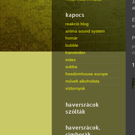
J
a
kapocs
É
reakció blog
v
anima sound system
P
homár
bubble
p
c
transindex
index
subba
freedomhouse europe
művelt alkoholista
víztornyok
haversrácok
szólták
haversrácok,
cimborák