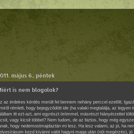
011. május 6., péntek
iért is nem blogolok?
z az érdekes kérdés merült fel bennem nehány perccel ezelőtt. Igazáb
miről rémlett, hogy bejegyződött ide (ha valaki megtalálja, az legyen
aláltam itt ezt-azt, ami egyrészt örömmel, másrészt hiányérzettel töltö
icsit, vagy kicsit többet? Nem tudom, de az biztos, hogy még egysz
ának, hogy nedemostmajdaztán mi lesz. Ha lesz valami, az jó, ha ne
elyesírásom kezd kívánni valót hagyni maga után (női megérzés), jó