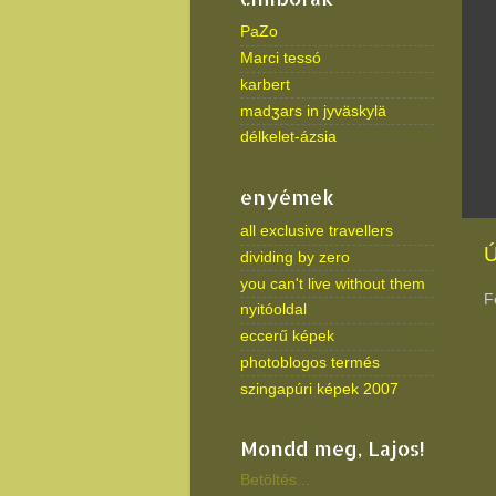
PaZo
Marci tessó
karbert
madʒars in jyväskylä
délkelet-ázsia
enyémek
all exclusive travellers
Ú
dividing by zero
you can't live without them
F
nyitóoldal
eccerű képek
photoblogos termés
szingapúri képek 2007
Mondd meg, Lajos!
Betöltés...