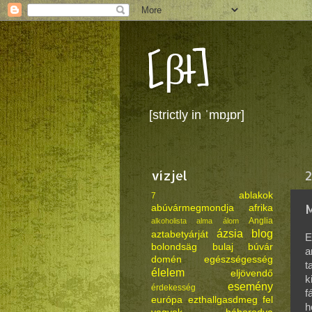
[βł]
[strictly in ˈmɒɟɒr]
vízjel
2
ablakok
7
M
abúvármegmondja
afrika
Anglia
alkoholista
alma
álom
ázsia
blog
aztabetyárját
E
bolondsäg
bulaj
búvár
a
domén
egészségesség
t
élelem
eljövendő
k
esemény
érdekesség
f
európa
ezthallgasdmeg
fel
h