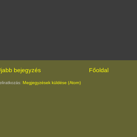
jabb bejegyzés
Főoldal
eliratkozás:
Megjegyzések küldése (Atom)