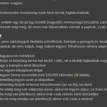
ennem magam.
indenesetre mostanság ezek forró témák foglalkoztatnak:
. vettem egy bicajt egy kisebb (nagyobb) mennyiségű készpénz záró
rkezett még meg, de most már folyamatban vannak a papírok, csak in
. piros sárkánygyík bedobta a törölközőt, beköpte a gyergyát és bead
ásikat, de nem tudjuk, hogy milyen legyen. Mindössze néhány alapve
 fogyasszon mértékkel
 férjen el lehetőleg benne két bicikli / siléc, de a biciklit hajlandóak va
agy a kampóra lehet illeszteni
 ne legyen túlságosan drága
 legyen benne kevesebb mint 120,000 kilóméter (
SI
blabla)
 lehetőleg legyen azért jó állapotban
 lehetőleg férjünk el benne kényelmesen (az se baj, ha öten)
 ha eddig még sok választás lenne, akkor ne legyen olasz, se franczi
 ha még van jelentkező, akkor már csak nekem kéne tetszedjen
 és ha még mindig van jelentkező, akkor már csak a néninek