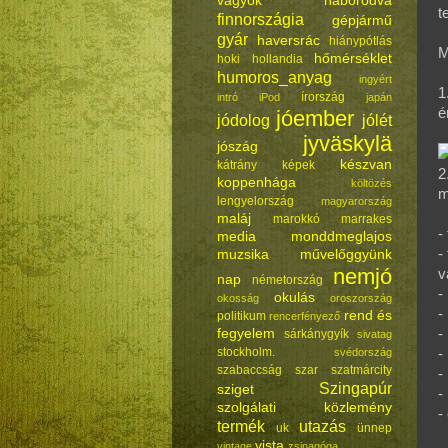
vagyok háborodva
t
finnországia
gépjármű
gyár
haversrác
hiánypótlás
M
hőmérséklet
hoki
hollandia
humoros_anyag
ingyért
1
írország
intró
iPod
japán
é
jóember
jódolog
jólét
jyväskylä
jószág
készvan
kátrány
képek
2
koppenhága
költözés
m
lengyelország
magyarország
maláj
marokkó
marrakes
-
media
monddmeglajos
-
muzsika
művelőggyünk
nemjó
v
nap
németország
-
okulás
okosság
oroszország
-
rend és
politikum
rencerfényező
fegyelem
-
sárkánygyík
sivatag
stockholm.
svédország
-
szabaccság
szar
szatmárcity
-
Szingapúr
sziget
-
szolgálati közlemény
-
termék
utazás
uk
ünnep
vista
vintage
zsinagóga