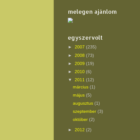
melegen ajánlom
egyszervolt
►
2007
(235)
►
2008
(73)
►
2009
(19)
►
2010
(6)
▼
2011
(12)
március
(1)
május
(5)
augusztus
(1)
szeptember
(3)
október
(2)
►
2012
(2)