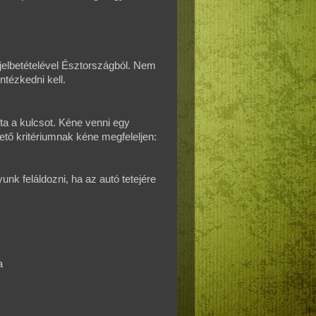
jelbetételével Észtországból. Nem
tézkedni kell.
ta a kulcsot. Kéne venni egy
tő kritériumnak kéne megfeleljen:
gyunk feláldozni, ha az autó tetejére
a