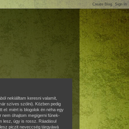
ól nekiálltam keresni valamit,
 már szíves szólni). Közben pedig
tt el: miért is blogolok én néha egy
er nem óhajtom megígerni fűnek-
m lesz, úgy is rossz. Ráadásul
 lesz piczit neveccség tárgyáwá