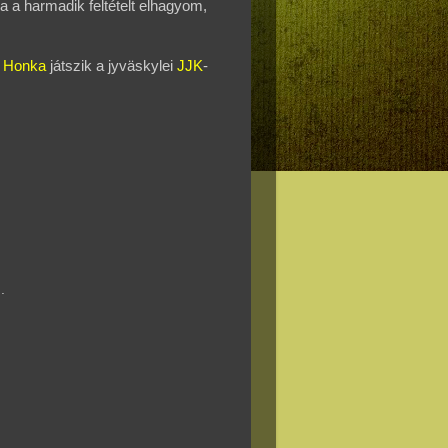
a a harmadik feltételt elhagyom,
 Honka
játszik a jyväskylei
JJK
-
.