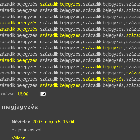
zázadik bejegyzés,
századik bejegyzés
, századik bejegyzés, száza
zázadik bejegyzés, századik bejegyzés, századik bejegyzés, század
zázadik bejegyzés, századik bejegyzés, századik bejegyzés, század
zázadik bejegyzés
, századik bejegyzés, századik bejegyzés, száza
zázadik bejegyzés
, századik bejegyzés, századik bejegyzés, száza
zázadik bejegyzés,
századik bejegyzés
, századik bejegyzés,
század
zázadik bejegyzés, századik bejegyzés, századik bejegyzés, század
zázadik bejegyzés, századik bejegyzés,
századik bejegyzés
, száza
zázadik bejegyzés, századik bejegyzés, századik bejegyzés, század
zázadik bejegyzés
, századik bejegyzés, századik bejegyzés, száza
zázadik bejegyzés, századik bejegyzés,
századik bejegyzés
, száza
zázadik bejegyzés, századik bejegyzés, századik bejegyzés,
század
zázadik bejegyzés, századik bejegyzés,
századik bejegyzés
, száza
zázadik bejegyzés,
századik bejegyzés
, századik bejegyzés, száza
ostázva:
16:00
2 megjegyzés:
Névtelen
2007. május 5. 15:04
ez jo huzas volt....
Válasz