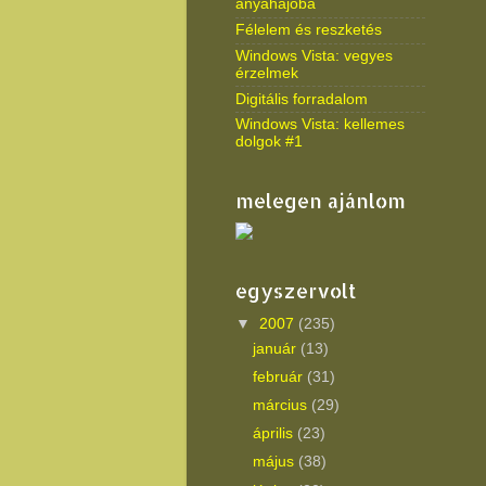
anyahajóba
Félelem és reszketés
Windows Vista: vegyes
érzelmek
Digitális forradalom
Windows Vista: kellemes
dolgok #1
melegen ajánlom
egyszervolt
▼
2007
(235)
január
(13)
február
(31)
március
(29)
április
(23)
május
(38)