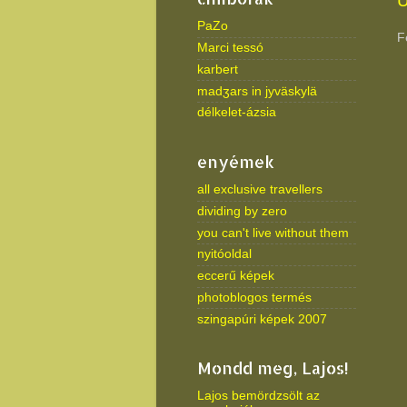
Ú
PaZo
F
Marci tessó
karbert
madʒars in jyväskylä
délkelet-ázsia
enyémek
all exclusive travellers
dividing by zero
you can't live without them
nyitóoldal
eccerű képek
photoblogos termés
szingapúri képek 2007
Mondd meg, Lajos!
Lajos bemördzsölt az