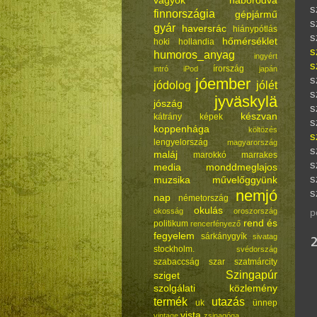
vagyok háborodva
s
finnországia
gépjármű
s
gyár
haversrác
hiánypótlás
s
hőmérséklet
hoki
hollandia
s
humoros_anyag
ingyért
s
írország
intró
iPod
japán
s
jóember
jódolog
jólét
s
jyväskylä
jószág
s
készvan
kátrány
képek
s
koppenhága
költözés
s
lengyelország
magyarország
s
maláj
marokkó
marrakes
s
media
monddmeglajos
s
muzsika
művelőggyünk
nemjó
s
nap
németország
okulás
okosság
oroszország
p
rend és
politikum
rencerfényező
fegyelem
sárkánygyík
sivatag
stockholm.
svédország
szabaccság
szar
szatmárcity
Szingapúr
sziget
szolgálati közlemény
termék
utazás
uk
ünnep
vista
vintage
zsinagóga