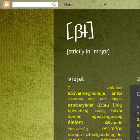
[βł]
[strictly in ˈmɒɟɒr]
vízjel
2
ablakok
7
E
abúvármegmondja
afrika
Anglia
alkoholista
alma
álom
ázsia
blog
aztabetyárját
s
bolondsäg
bulaj
búvár
s
domén
egészségesség
s
élelem
eljövendő
s
esemény
érdekesség
s
európa
ezthallgasdmeg
fel
s