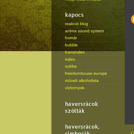
kapocs
reakció blog
anima sound system
homár
bubble
transindex
index
subba
freedomhouse europe
művelt alkoholista
víztornyok
haversrácok
szólták
haversrácok,
cimborák