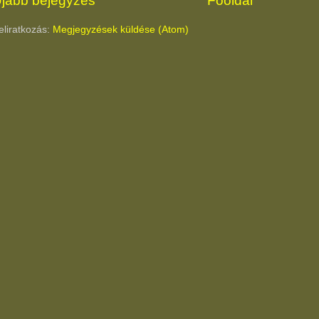
jabb bejegyzés
Főoldal
eliratkozás:
Megjegyzések küldése (Atom)